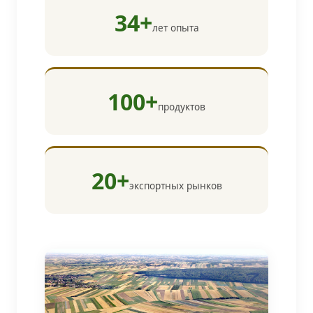
34+
лет опыта
100+
продуктов
20+
экспортных рынков