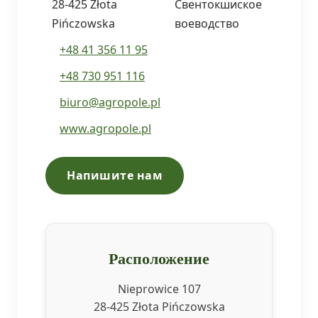
28-425 Złota
Свентокшиское
Pińczowska
воеводство
+48 41 356 11 95
+48 730 951 116
biuro@agropole.pl
www.agropole.pl
Напишите нам
Расположение
Nieprowice 107
28-425 Złota Pińczowska