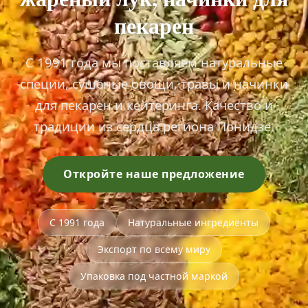
пекарен
С 1991 года мы поставляем натуральные
специи, сушёные овощи, травы и начинки
для пекарен и кейтеринга. Качество и
традиции из сердца региона Понидзе.
Откройте наше предложение
С 1991 года
Натуральные ингредиенты
Экспорт по всему миру
Упаковка под частной маркой