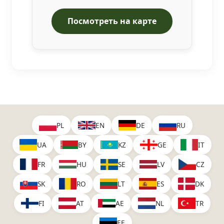
Посмотреть на карте
PL
EN
DE
RU
UA
BY
KZ
GE
IT
FR
HU
SE
LV
CZ
SK
RO
LT
ES
DK
FI
AT
AE
NL
TR
EE