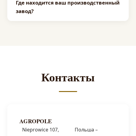
Где находится ваш производственный
зарубежные рынки. Мы имеем опыт
завод?
обслуживания клиентов со всей Европы.
Наш производственно-торговый завод
находится по адресу Nieprowice 107, 28-425
Złota Pińczowska, в Свентокшиском
воеводстве, в экологически чистом районе
Понидзе.
Контакты
AGROPOLE
Nieprowice 107,
Польша –